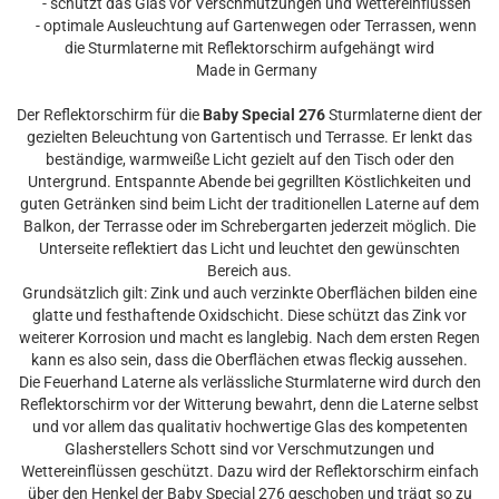
- schützt das Glas vor Verschmutzungen und Wettereinflüssen
- optimale Ausleuchtung auf Gartenwegen oder Terrassen, wenn
die Sturmlaterne mit Reflektorschirm aufgehängt wird
Made in Germany
Der Reflektorschirm für die
Baby Special 276
Sturmlaterne dient der
gezielten Beleuchtung von Gartentisch und Terrasse. Er lenkt das
beständige, warmweiße Licht gezielt auf den Tisch oder den
Untergrund. Entspannte Abende bei gegrillten Köstlichkeiten und
guten Getränken sind beim Licht der traditionellen Laterne auf dem
Balkon, der Terrasse oder im Schrebergarten jederzeit möglich. Die
Unterseite reflektiert das Licht und leuchtet den gewünschten
Bereich aus.
Grundsätzlich gilt: Zink und auch verzinkte Oberflächen bilden eine
glatte und festhaftende Oxidschicht. Diese schützt das Zink vor
weiterer Korrosion und macht es langlebig. Nach dem ersten Regen
kann es also sein, dass die Oberflächen etwas fleckig aussehen.
Die Feuerhand Laterne als verlässliche Sturmlaterne wird durch den
Reflektorschirm vor der Witterung bewahrt, denn die Laterne selbst
und vor allem das qualitativ hochwertige Glas des kompetenten
Glasherstellers Schott sind vor Verschmutzungen und
Wettereinflüssen geschützt. Dazu wird der Reflektorschirm einfach
über den Henkel der Baby Special 276 geschoben und trägt so zu