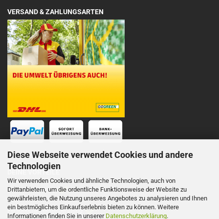
VERSAND & ZAHLUNGSARTEN
Diese Webseite verwendet Cookies und andere
Technologien
DEINE VORTEILE
Wir verwenden Cookies und ähnliche Technologien, auch von
Drittanbietern, um die ordentliche Funktionsweise der Website zu
Schnelle Lieferung
gewährleisten, die Nutzung unseres Angebotes zu analysieren und Ihnen
ein bestmögliches Einkaufserlebnis bieten zu können. Weitere
Persönliche Telefonberatung
Informationen finden Sie in unserer
Datenschutzerklärung
.