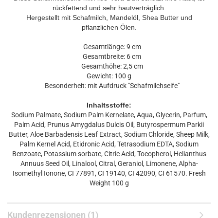
rückfettend und sehr hautverträglich.
Hergestellt mit
Schafmilch
, Mandelöl, Shea Butter und
pflanzlichen Ölen.
Gesamtlänge: 9 cm
Gesamtbreite: 6 cm
Gesamthöhe: 2,5 cm
Gewicht: 100 g
Besonderheit: mit Aufdruck "Schafmilchseife"
Inhaltsstoffe:
Sodium Palmate, Sodium Palm Kernelate, Aqua, Glycerin, Parfum,
Palm Acid, Prunus Amygdalus Dulcis Oil, Butyrospermum Parkii
Butter, Aloe Barbadensis Leaf Extract, Sodium Chloride, Sheep Milk,
Palm Kernel Acid, Etidronic Acid, Tetrasodium EDTA, Sodium
Benzoate, Potassium sorbate, Citric Acid, Tocopherol, Helianthus
Annuus Seed Oil, Linalool, Citral, Geraniol, Limonene, Alpha-
Isomethyl Ionone, CI 77891, CI 19140, CI 42090, CI 61570. Fresh
Weight 100 g
Kundenrezensionen (1)