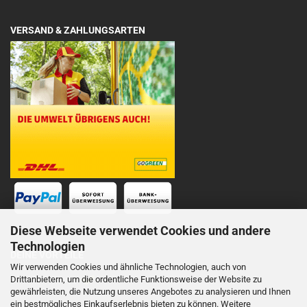
VERSAND & ZAHLUNGSARTEN
Diese Webseite verwendet Cookies und andere
Technologien
DEINE VORTEILE
Wir verwenden Cookies und ähnliche Technologien, auch von
Drittanbietern, um die ordentliche Funktionsweise der Website zu
Schnelle Lieferung
gewährleisten, die Nutzung unseres Angebotes zu analysieren und Ihnen
ein bestmögliches Einkaufserlebnis bieten zu können. Weitere