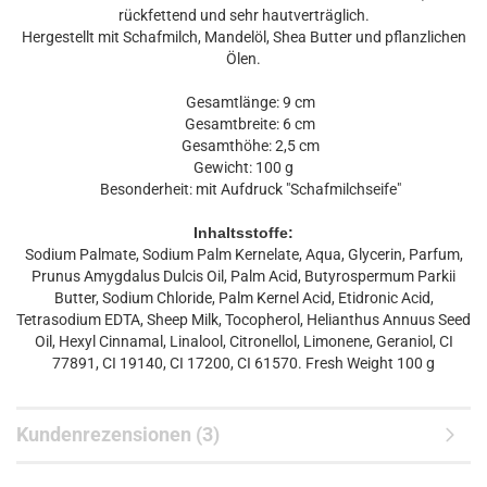
rückfettend und sehr hautverträglich.
Hergestellt mit Schafmilch, Mandelöl, Shea Butter und pflanzlichen
Ölen.
Gesamtlänge: 9 cm
Gesamtbreite: 6 cm
Gesamthöhe: 2,5 cm
Gewicht: 100 g
Besonderheit: mit Aufdruck "Schafmilchseife"
Inhaltsstoffe:
Sodium Palmate, Sodium Palm Kernelate, Aqua, Glycerin, Parfum,
Prunus Amygdalus Dulcis Oil, Palm Acid, Butyrospermum Parkii
Butter, Sodium Chloride, Palm Kernel Acid, Etidronic Acid,
Tetrasodium EDTA, Sheep Milk, Tocopherol, Helianthus Annuus Seed
Oil, Hexyl Cinnamal, Linalool, Citronellol, Limonene, Geraniol, CI
77891, CI 19140, CI 17200, CI 61570. Fresh Weight 100 g
Kundenrezensionen (3)