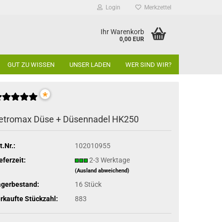
Login
Merkzettel
Ihr Warenkorb
0,00 EUR
GUT ZU WISSEN
UNSER LADEN
WER SIND WIR?
*
etromax Düse + Düsennadel HK250
t.Nr.:
102010955
eferzeit:
2-3 Werktage
(Ausland abweichend)
agerbestand:
16
Stück
rkaufte Stückzahl:
883