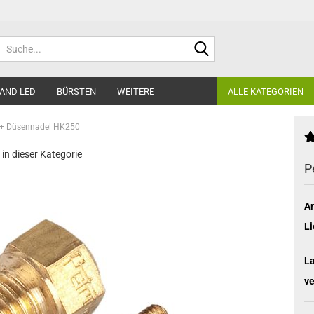
Suche...
AND LED
BÜRSTEN
WEITERE
ALLE KATEGORIEN
 + Düsennadel HK250
 in dieser Kategorie
P
Ar
Li
L
ve