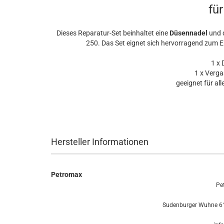
fü
Dieses Reparatur-Set beinhaltet eine
Düsennadel
und 
250. Das Set eignet sich hervorragend zum 
1 x D
1 x Vergas
geeignet für all
Hersteller Informationen
Petromax
Pe
Sudenburger Wuhne 61