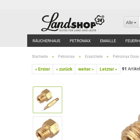
Alle
RÄUCHERHAUS
PETROMAX
EMAILLE
FEUERH
»
»
»
Startseite
Petromax
Ersatzteile
Petromax Düse
91
Artikel
« Erster
« zurück
weiter »
Letzter »