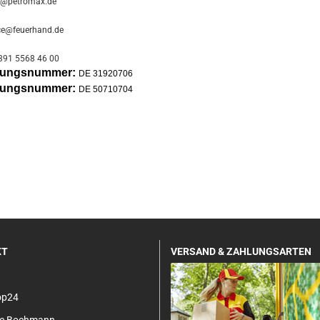
o@petromax.de
ce@feuerhand.de
391 5568 46 00
erungsnummer:
DE 31920706
erungsnummer:
DE 50710704
KT
VERSAND & ZAHLUNGSARTEN
op24