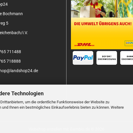
op24
tje Bochmann
eg 5
ichenbach/i.V.
3765 711488
3765 718888
 shop@landshop24.de
dere Technologien
rittanbietern, um die ordentliche Funktionsweise der Website zu
n und Ihnen ein bestmögliches Einkaufserlebnis bieten zu können. Weitere
Webshop erstellen
mit Gambio.de © 2026