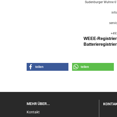
Sudenburger Wuhne 61
inf
servi
+49
WEEE-Registri
Batterier
egistri
teilen
teilen
MEHR ÜBER...
KONTA
Kontakt