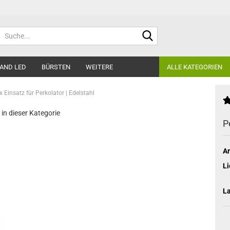
Suche...
AND LED
BÜRSTEN
WEITERE
ALLE KATEGORIEN
 Einsatz für Perkolator | Edelstahl
 in dieser Kategorie
P
Ar
Li
L