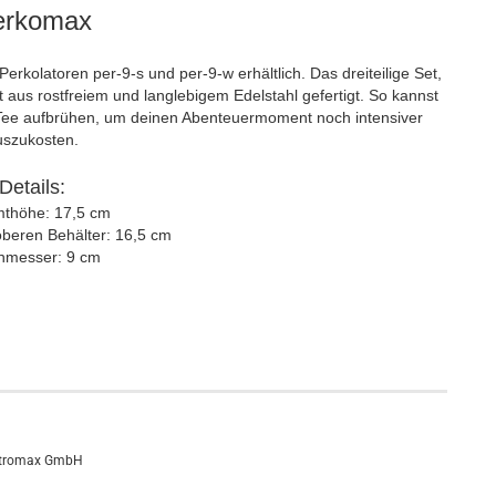
erkomax
-Perkolatoren per-9-s und per-9-w erhältlich. Das dreiteilige Set,
t aus rostfreiem und langlebigem Edelstahl gefertigt. So kannst
 Tee aufbrühen, um deinen Abenteuermoment noch intensiver
uszukosten.
Details:
thöhe: 17,5 cm
beren Behälter: 16,5 cm
hmesser: 9 cm
tromax GmbH