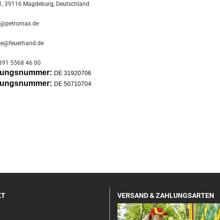
, 39116 Magdeburg, Deutschland
o@petromax.de
ce@feuerhand.de
391 5568 46 00
erungsnummer:
DE 31920706
erungsnummer:
DE 50710704
KT
VERSAND & ZAHLUNGSARTEN