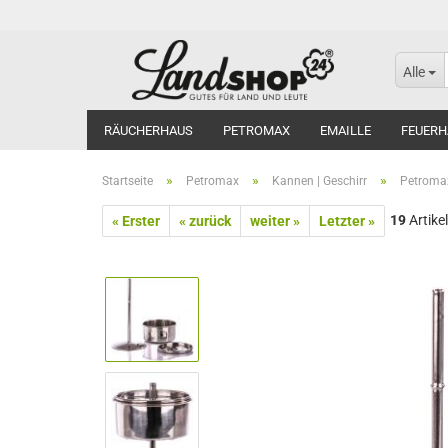
Alle
RÄUCHERHAUS
PETROMAX
EMAILLE
FEUERH
»
»
»
Startseite
Petromax
Kannen | Geschirr
Petromax
19
Artikel
« Erster
« zurück
weiter »
Letzter »