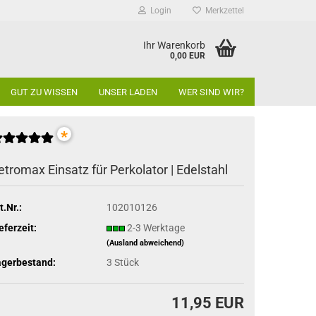
Login
Merkzettel
Ihr Warenkorb
0,00 EUR
GUT ZU WISSEN
UNSER LADEN
WER SIND WIR?
*
etromax Einsatz für Perkolator | Edelstahl
t.Nr.:
102010126
eferzeit:
2-3 Werktage
(Ausland abweichend)
agerbestand:
3
Stück
11,95 EUR