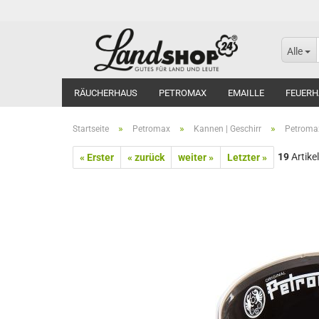
Alle
RÄUCHERHAUS
PETROMAX
EMAILLE
FEUERH
»
»
»
Startseite
Petromax
Kannen | Geschirr
Petromax
19
Artikel
« Erster
« zurück
weiter »
Letzter »