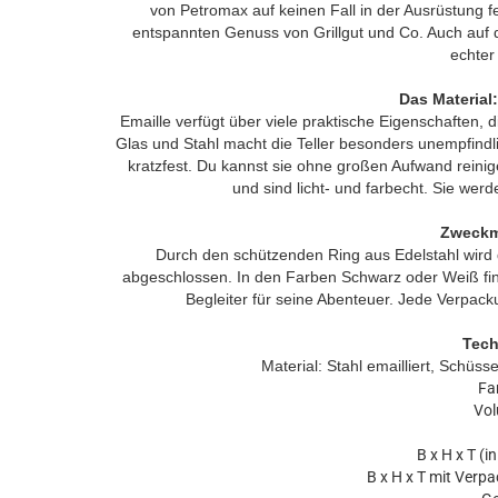
von Petromax auf keinen Fall in der Ausrüstung f
entspannten Genuss von Grillgut und Co. Auch auf 
echter
Das Material
Emaille verfügt über viele praktische Eigenschaften,
Glas und Stahl macht die Teller besonders unempfindli
kratzfest. Du kannst sie ohne großen Aufwand reinig
und sind licht- und farbecht. Sie wer
Zweckmä
Durch den schützenden Ring aus Edelstahl wird d
abgeschlossen. In den Farben Schwarz oder Weiß findet
Begleiter für seine Abenteuer. Jede Verpack
Tech
Material: Stahl emailliert,
Schüssel
Fa
Vol
B x H x T (i
B x H x T mit Verpa