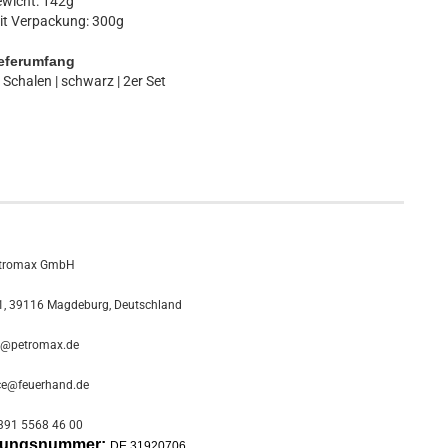
wicht: 142g
it Verpackung: 300g
eferumfang
Schalen | schwarz | 2er Set
tromax GmbH
, 39116 Magdeburg, Deutschland
o@petromax.de
ce@feuerhand.de
391 5568 46 00
erungsnummer:
DE 31920706