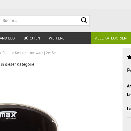
Suche...
AND LED
BÜRSTEN
WEITERE
ALLE KATEGORIEN
 Emaille Schalen | schwarz | 2er Set
 in dieser Kategorie
P
Ar
Li
L