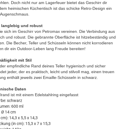
ehlen. Doch nicht nur am Lagerfeuer bietet das Geschirr dir
dem heimischen Küchentisch ist das schicke Retro-Design ein
 Augenschmaus.
: langlebig und robust
 die sich im Geschirr von Petromax vereinen. Die Verbindung aus
ch und robust. Die gebrannte Oberfläche ist hitzebeständig und
en. Die Becher, Teller und Schüsseln können nicht korrodieren
den dir ein Outdoor-Leben lang Freude bereiten!
ßigkeit mit Stil
er empfindliche Rand deines Teller hygienisch und sicher
 jeder, der es praktisch, leicht und stilvoll mag, einen treuen
ung enthält jeweils zwei Emaille-Schüsseln in schwarz.
nische Daten
rand ist mit einem Edelstahlring eingefasst
rbe: schwarz
umen: 600 ml
Ø 14 cm
n cm): 14,3 x 5,5 x 14,3
ckung (in cm): 15,3 x 7 x 15,3