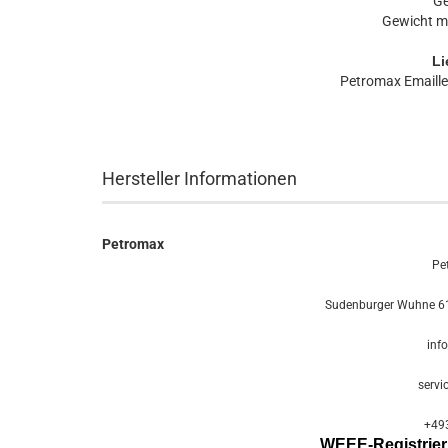
Ge
Gewicht m
Li
Petromax Emaille 
Hersteller Informationen
Petromax
Pe
Sudenburger Wuhne 61
inf
servi
+49
WEEE-Registri