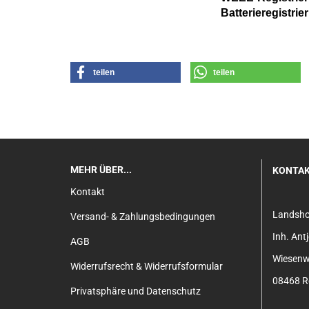
Batterier
egistri
teilen
teilen
MEHR ÜBER...
KONTA
Kontakt
Landsh
Versand- & Zahlungsbedingungen
Inh. An
AGB
Wiesenw
Widerrufsrecht & Widerrufsformular
08468 Re
Privatsphäre und Datenschutz