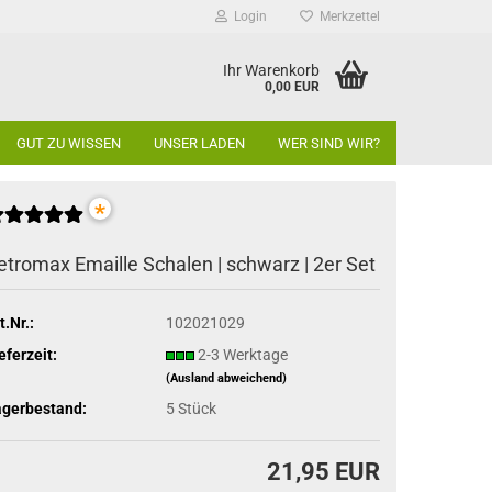
Login
Merkzettel
Ihr Warenkorb
0,00 EUR
GUT ZU WISSEN
UNSER LADEN
WER SIND WIR?
*
etromax Emaille Schalen | schwarz | 2er Set
t.Nr.:
102021029
eferzeit:
2-3 Werktage
(Ausland abweichend)
agerbestand:
5
Stück
21,95 EUR