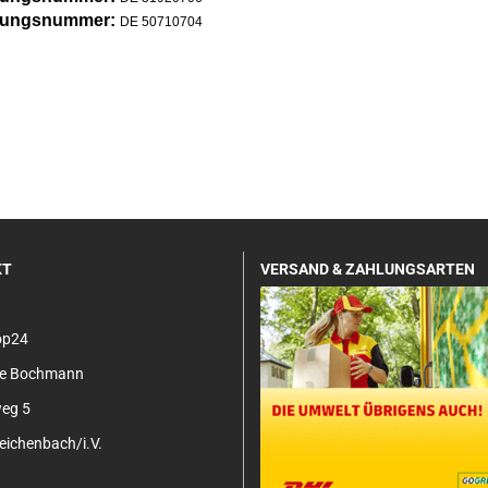
erungsnummer:
DE 50710704
KT
VERSAND & ZAHLUNGSARTEN
op24
tje Bochmann
eg 5
ichenbach/i.V.