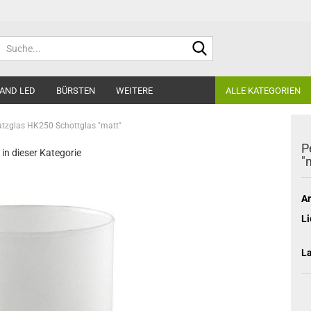
Suche...
AND LED
BÜRSTEN
WEITERE
ALLE KATEGORIEN
tzglas HK250 Schottglas "matt"
P
 in dieser Kategorie
"
Ar
Li
L