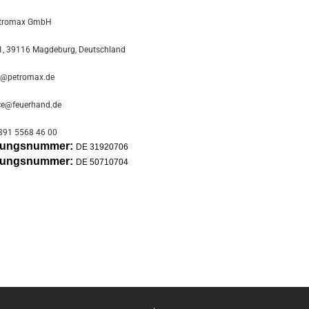
tromax GmbH
, 39116 Magdeburg, Deutschland
o@petromax.de
ce@feuerhand.de
391 5568 46 00
erungsnummer:
DE 31920706
erungsnummer:
DE 50710704