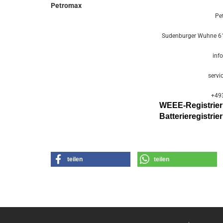
Petromax
Pe
Sudenburger Wuhne 61
inf
servi
+49
WEEE-Registri
Batterier
egistri
teilen
teilen