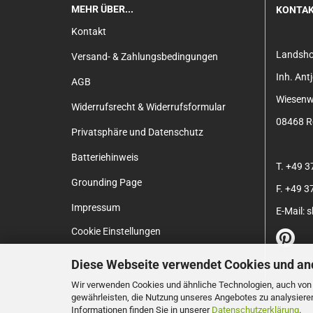
MEHR ÜBER...
KONTA
Kontakt
Landsh
Versand- & Zahlungsbedingungen
Inh. An
AGB
Wiesenw
Widerrufsrecht & Widerrufsformular
08468 Re
Privatsphäre und Datenschutz
Batteriehinweis
T. +49 
Grounding Page
F. +49 
Impressum
E-Mail:
Cookie Einstellungen
Diese Webseite verwendet Cookies und an
Wir verwenden Cookies und ähnliche Technologien, auch von D
gewährleisten, die Nutzung unseres Angebotes zu analysiere
Informationen finden Sie in unserer
Datenschutzerklärung
.