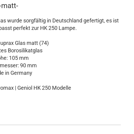
-matt-
s wurde sorgfältig in Deutschland gefertigt, es ist
passt perfekt zur HK 250 Lampe.
prax Glas matt (74)
s Borosilikatglas
e: 105 mm
esser: 90 mm
 in Germany
romax | Geniol HK 250 Modelle