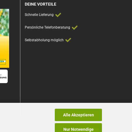
DEINE VORTEILE
Schnelle Lieferung
Persönliche Telefonberatung
Selbstabholung möglich
Alle Akzeptieren
Nur Notwendige
Vertrag widerrufen