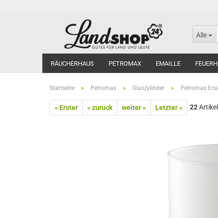
Alle
RÄUCHERHAUS
PETROMAX
EMAILLE
FEUERH
»
»
»
Startseite
Petromax
Glaszylinder
Petromax Ersa
22
Artikel
« Erster
« zurück
weiter »
Letzter »