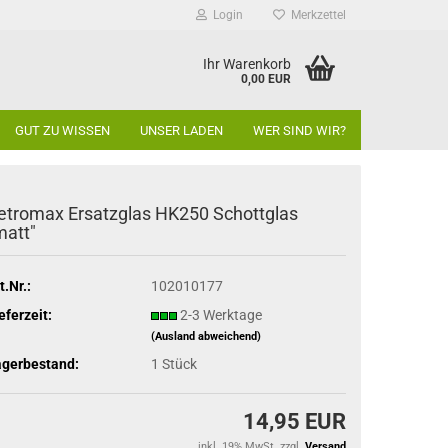
Login
Merkzettel
Ihr Warenkorb
0,00 EUR
GUT ZU WISSEN
UNSER LADEN
WER SIND WIR?
etromax Ersatzglas HK250 Schottglas
matt"
t.Nr.:
102010177
eferzeit:
2-3 Werktage
(Ausland abweichend)
agerbestand:
1
Stück
14,95 EUR
inkl. 19% MwSt. zzgl.
Versand