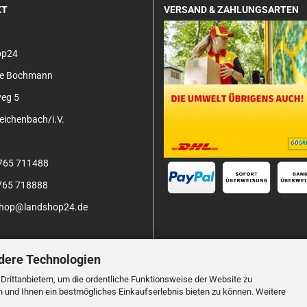
KT
VERSAND & ZAHLUNGSARTEN
op24
tje Bochmann
eg 5
ichenbach/i.V.
3765 711488
3765 718888
 shop@landshop24.de
dere Technologien
rittanbietern, um die ordentliche Funktionsweise der Website zu
n und Ihnen ein bestmögliches Einkaufserlebnis bieten zu können. Weitere