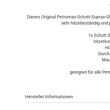
Dieses Original Petromax-Schott-Suprax-Gla
sehr hitzebeständig und 
1x Schott Su
hitzefeste
Höh
Durchm
Made
geeignet für alle Pet
Hersteller Informationen