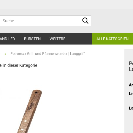
Suche...
AND LED
BÜRSTEN
WEITERE
ALLE KATEGORIEN
»
r
Petromax Grill- und Pfannenwender | Langgriff
P
el in dieser Kategorie
L
Ar
Li
L