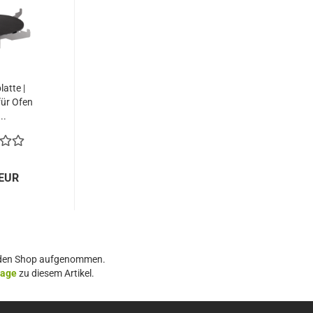
atte |
 für Ofen
..
 EUR
in den Shop aufgenommen.
age
zu diesem Artikel.