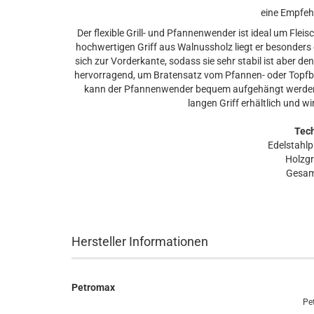
eine Empfe
Der flexible Grill- und Pfannenwender ist ideal um Fle
hochwertigen Griff aus Walnussholz liegt er besonders g
sich zur Vorderkante, sodass sie sehr stabil ist aber de
hervorragend, um Bratensatz vom Pfannen- oder Topfbod
kann der Pfannenwender bequem aufgehängt werden. 
langen Griff erhältlich und 
Tec
Edelstahlp
Holzgr
Gesam
Hersteller Informationen
Petromax
Pe