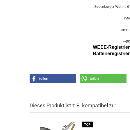
Sudenburger Wuhne 61
inf
servi
+49
WEEE-Registri
Batterier
egistri
teilen
teilen
Dieses Produkt ist z.B. kompatibel zu:
TOP