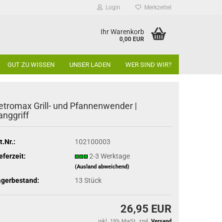
Login
Merkzettel
Ihr Warenkorb
0,00 EUR
GUT ZU WISSEN
UNSER LADEN
WER SIND WIR?
etromax Grill- und Pfannenwender |
anggriff
t.Nr.:
102100003
eferzeit:
2-3 Werktage
(Ausland abweichend)
agerbestand:
13
Stück
26,95 EUR
inkl. 19% MwSt. zzgl.
Versand