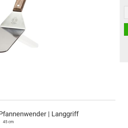
 Pfannenwender | Langgriff
45 cm