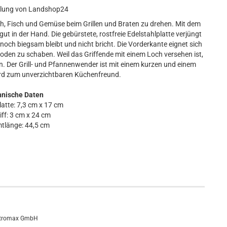
hlung von Landshop24
isch, Fisch und Gemüse beim Grillen und Braten zu drehen. Mit dem
ut in der Hand. Die gebürstete, rostfreie Edelstahlplatte verjüngt
nnoch biegsam bleibt und nicht bricht. Die Vorderkante eignet sich
en zu schaben. Weil das Griffende mit einem Loch versehen ist,
Der Grill- und Pfannenwender ist mit einem kurzen und einem
wird zum unverzichtbaren Küchenfreund.
hnische Daten
latte: 7,3 cm x 17 cm
iff: 3 cm x 24 cm
tlänge: 44,5 cm
tromax GmbH