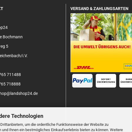
KT
VERSAND & ZAHLUNGSARTEN
op24
tje Bochmann
eg 5
ichenbach/i.V.
3765 711488
3765 718888
 shop@landshop24.de
dere Technologien
rittanbietern, um die ordentliche Funktionsweise der Website zu
n und Ihnen ein bestmögliches Einkaufserlebnis bieten zu können. Weitere