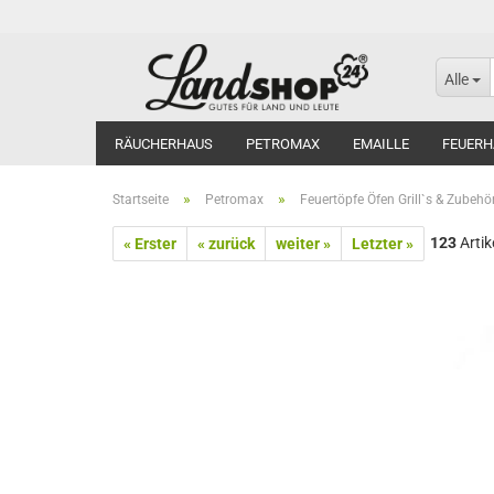
Alle
RÄUCHERHAUS
PETROMAX
EMAILLE
FEUERH
»
»
Startseite
Petromax
Feuertöpfe Öfen Grill`s & Zubehö
123
Artik
« Erster
« zurück
weiter »
Letzter »