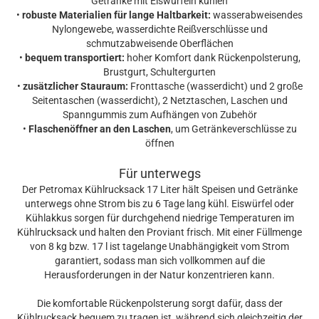
Getränke mit Eiswürfeln kühlen
•
robuste Materialien für lange Haltbarkeit:
wasserabweisendes
Nylongewebe, wasserdichte Reißverschlüsse und
schmutzabweisende Oberflächen
•
bequem transportiert:
hoher Komfort dank Rückenpolsterung,
Brustgurt, Schultergurten
•
zusätzlicher Stauraum:
Fronttasche (wasserdicht) und 2 große
Seitentaschen (wasserdicht), 2 Netztaschen, Laschen und
Spanngummis zum Aufhängen von Zubehör
•
Flaschenöffner an den Laschen
, um Getränkeverschlüsse zu
öffnen
Für unterwegs
Der Petromax Kühlrucksack 17 Liter hält Speisen und Getränke
unterwegs ohne Strom bis zu 6 Tage lang kühl. Eiswürfel oder
Kühlakkus sorgen für durchgehend niedrige Temperaturen im
Kühlrucksack und halten den Proviant frisch. Mit einer Füllmenge
von 8 kg bzw. 17 l ist tagelange Unabhängigkeit vom Strom
garantiert, sodass man sich vollkommen auf die
Herausforderungen in der Natur konzentrieren kann.
Die komfortable Rückenpolsterung sorgt dafür, dass der
Kühlrucksack bequem zu tragen ist, während sich gleichzeitig der