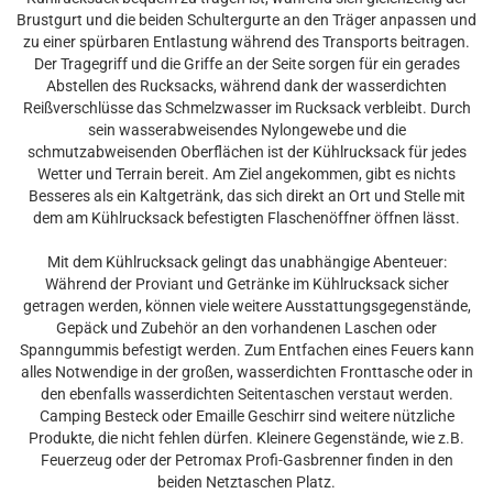
Brustgurt und die beiden Schultergurte an den Träger anpassen und
zu einer spürbaren Entlastung während des Transports beitragen.
Der Tragegriff und die Griffe an der Seite sorgen für ein gerades
Abstellen des Rucksacks, während dank der wasserdichten
Reißverschlüsse das Schmelzwasser im Rucksack verbleibt. Durch
sein wasserabweisendes Nylongewebe und die
schmutzabweisenden Oberflächen ist der Kühlrucksack für jedes
Wetter und Terrain bereit. Am Ziel angekommen, gibt es nichts
Besseres als ein Kaltgetränk, das sich direkt an Ort und Stelle mit
dem am Kühlrucksack befestigten Flaschenöffner öffnen lässt.
Mit dem Kühlrucksack gelingt das unabhängige Abenteuer:
Während der Proviant und Getränke im Kühlrucksack sicher
getragen werden, können viele weitere Ausstattungsgegenstände,
Gepäck und Zubehör an den vorhandenen Laschen oder
Spanngummis befestigt werden. Zum Entfachen eines Feuers kann
alles Notwendige in der großen, wasserdichten Fronttasche oder in
den ebenfalls wasserdichten Seitentaschen verstaut werden.
Camping Besteck oder Emaille Geschirr sind weitere nützliche
Produkte, die nicht fehlen dürfen. Kleinere Gegenstände, wie z.B.
Feuerzeug oder der Petromax Profi-Gasbrenner finden in den
beiden Netztaschen Platz.