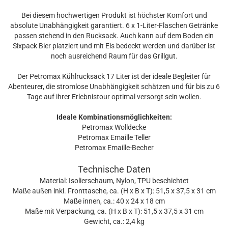
Bei diesem hochwertigen Produkt ist höchster Komfort und
absolute Unabhängigkeit garantiert. 6 x 1-Liter-Flaschen Getränke
passen stehend in den Rucksack. Auch kann auf dem Boden ein
Sixpack Bier platziert und mit Eis bedeckt werden und darüber ist
noch ausreichend Raum für das Grillgut.
Der Petromax Kühlrucksack 17 Liter ist der ideale Begleiter für
Abenteurer, die stromlose Unabhängigkeit schätzen und für bis zu 6
Tage auf ihrer Erlebnistour optimal versorgt sein wollen.
Ideale Kombinationsmöglichkeiten:
Petromax Wolldecke
Petromax Emaille Teller
Petromax Emaille-Becher
Technische Daten
Material: Isolierschaum, Nylon, TPU beschichtet
Maße außen inkl. Fronttasche, ca. (H x B x T): 51,5 x 37,5 x 31 cm
Maße innen, ca.: 40 x 24 x 18 cm
Maße mit Verpackung, ca. (H x B x T): 51,5 x 37,5 x 31 cm
Gewicht, ca.: 2,4 kg