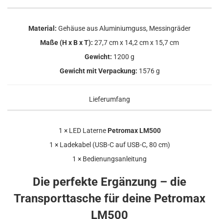
Material:
Gehäuse aus Aluminiumguss, Messingräder
Maße (H x B x T):
27,7 cm x 14,2 cm x 15,7 cm
Gewicht:
1200 g
Gewicht mit Verpackung:
1576 g
Lieferumfang
1 × LED Laterne
Petromax LM500
1 × Ladekabel (USB-C auf USB-C, 80 cm)
1 × Bedienungsanleitung
Die perfekte Ergänzung – die
Transporttasche für deine Petromax
LM500