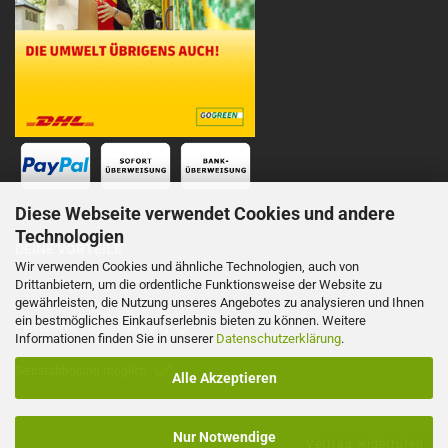
Diese Webseite verwendet Cookies und andere
Technologien
DEINE VORTEILE
Wir verwenden Cookies und ähnliche Technologien, auch von
Drittanbietern, um die ordentliche Funktionsweise der Website zu
Schnelle Lieferung
gewährleisten, die Nutzung unseres Angebotes zu analysieren und Ihnen
ein bestmögliches Einkaufserlebnis bieten zu können. Weitere
Persönliche Telefonberatung
Informationen finden Sie in unserer
Datenschutzerklärung
.
Selbstabholung möglich
Alle Akzeptieren
Nur Notwendige
Vertrag widerrufen