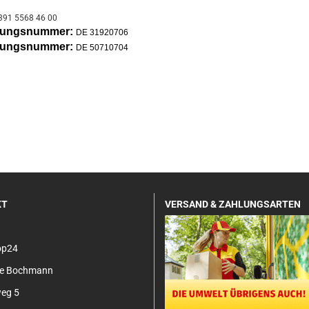
391 5568 46 00
erungsnummer:
DE 31920706
erungsnummer:
DE 50710704
KT
VERSAND & ZAHLUNGSARTEN
op24
tje Bochmann
eg 5