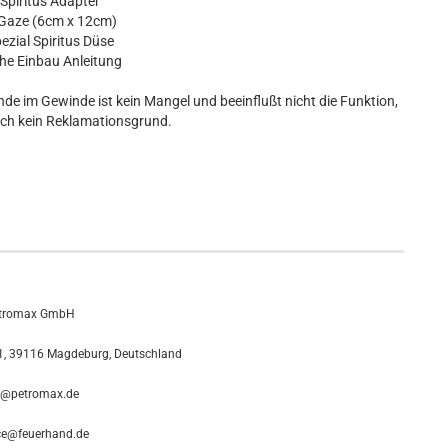
Spiritus Adapter
Gaze (6cm x 12cm)
ezial Spiritus Düse
che Einbau Anleitung
nde im Gewinde ist kein Mangel und beeinflußt nicht die Funktion,
auch kein Reklamationsgrund.
tromax GmbH
, 39116 Magdeburg, Deutschland
o@petromax.de
ce@feuerhand.de