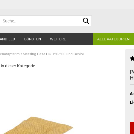
Suche...
AND LED
BÜRSTEN
WEITERE
ALLE KATEGORIEN
tusadapter mit Messing Gaze HK 350-500 und Geniol
 in dieser Kategorie
P
H
Ar
Li