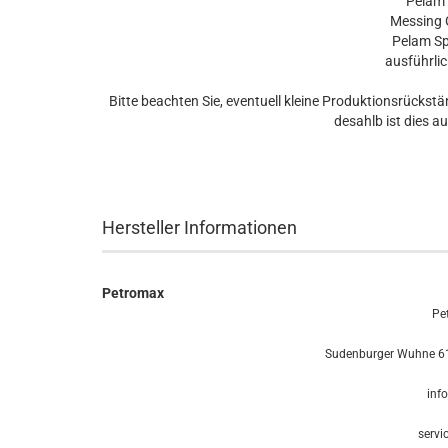
Pelam 
Messing 
Pelam Sp
ausführli
Bitte beachten Sie, eventuell kleine Produktionsrückstä
desahlb ist dies 
Hersteller Informationen
Petromax
Pe
Sudenburger Wuhne 61
inf
servi