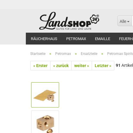
Alle
RÄUCHERHAUS
PETROMAX
EMAILLE
FEUERH
»
»
»
Startseite
Petromax
Ersatzteile
Petromax Spiri
91
Artikel
« Erster
« zurück
weiter »
Letzter »