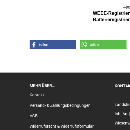
+49
WEEE-Registri
Batterier
egistri
teilen
teilen
MEHR ÜBER...
KONTA
Kontakt
Landsh
Versand- & Zahlungsbedingungen
Inh. An
AGB
Wiesenw
Widerrufsrecht & Widerrufsformular