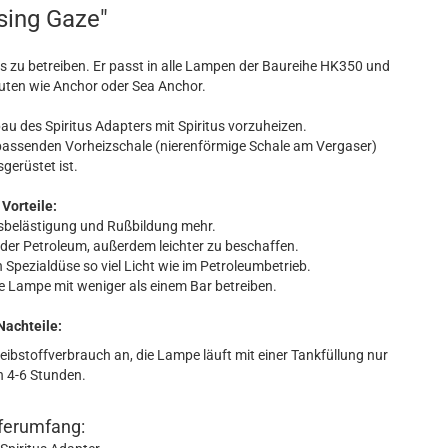
ing Gaze"
us zu betreiben. Er passt in alle Lampen der Baureihe HK350 und
ten wie Anchor oder Sea Anchor.
u des Spiritus Adapters mit Spiritus vorzuheizen.
passenden Vorheizschale (nierenförmige Schale am Vergaser)
gerüstet ist.
Vorteile:
hsbelästigung und Rußbildung mehr.
l oder Petroleum, außerdem leichter zu beschaffen.
n Spezialdüse so viel Licht wie im Petroleumbetrieb.
e Lampe mit weniger als einem Bar betreiben.
Nachteile:
reibstoffverbrauch an, die Lampe läuft mit einer Tankfüllung nur
 4-6 Stunden.
ferumfang: