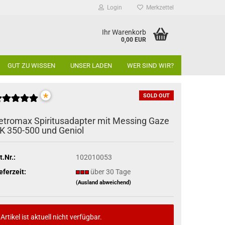
Login
Merkzettel
Ihr Warenkorb
0,00 EUR
GUT ZU WISSEN
UNSER LADEN
WER SIND WIR?
*
SOLD OUT
etromax Spiritusadapter mit Messing Gaze
K 350-500 und Geniol
t.Nr.:
102010053
eferzeit:
über 30 Tage
(Ausland abweichend)
Artikel ist aktuell nicht verfügbar.