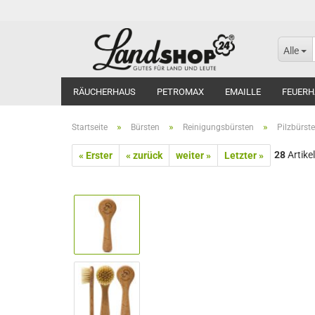
Alle
RÄUCHERHAUS
PETROMAX
EMAILLE
FEUERH
»
»
»
Startseite
Bürsten
Reinigungsbürsten
Pilzbürste
28
Artikel
« Erster
« zurück
weiter »
Letzter »