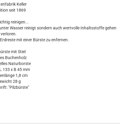
enfabrik Keller
ition seit 1869
ichtig reinigen...
unter Wasser reinigt sondern auch wertvolle Inhaltsstoffe gehen
verloren.
 Erdreste mit einer Bürste zu enfernen.
bürste mit Stiel
tes Buchenholz
helles Naturborste
L 133 x B 45 mm
enlänge 1,8 cm
ewicht 28 g
rift: "Pilzbürste"