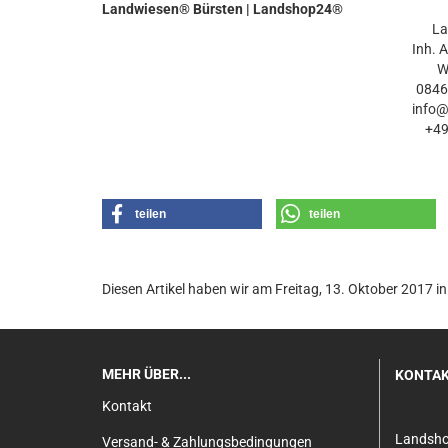
Landwiesen® Bürsten | Landshop24®
L
Inh. 
W
0846
info
+4
teilen
teilen
Diesen Artikel haben wir am Freitag, 13. Oktober 2017
MEHR ÜBER...
KONTA
Kontakt
Landsh
Versand- & Zahlungsbedingungen