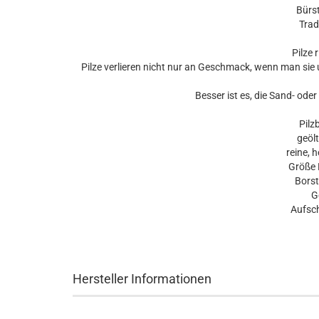
Bürst
Trad
Pilze r
Pilze verlieren nicht nur an Geschmack, wenn man sie 
Besser ist es, die Sand- oder
Pilz
geöl
reine, 
Größe 
Borst
G
Aufsch
Hersteller Informationen