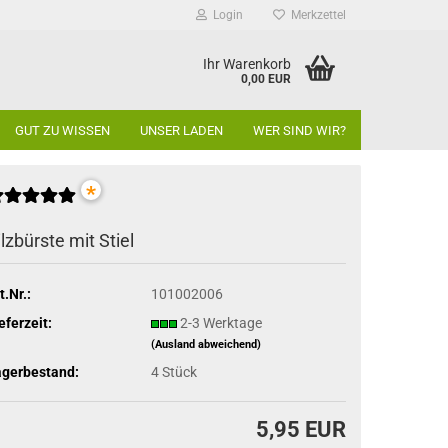
Login
Merkzettel
Ihr Warenkorb
0,00 EUR
GUT ZU WISSEN
UNSER LADEN
WER SIND WIR?
*
ilzbürste mit Stiel
t.Nr.:
101002006
eferzeit:
2-3 Werktage
(Ausland abweichend)
agerbestand:
4
Stück
5,95 EUR