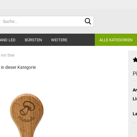
Suche...
AND LED
BÜRSTEN
WEITERE
ALLE KATEGORIEN
 mit Stiel
 in dieser Kategorie
P
Ar
Li
L