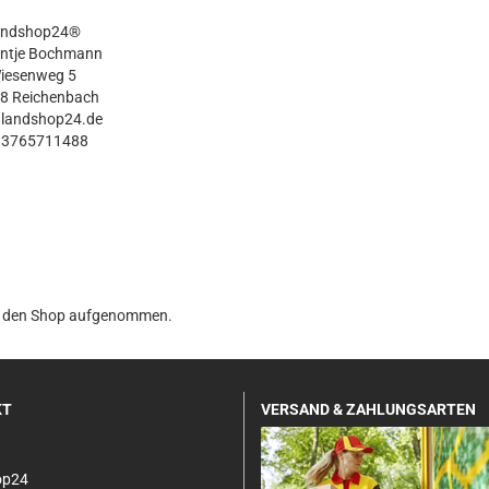
andshop24®
Antje Bochmann
iesenweg 5
8 Reichenbach
@landshop24.de
93765711488
 in den Shop aufgenommen.
KT
VERSAND & ZAHLUNGSARTEN
op24