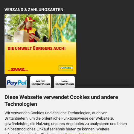
VERSAND & ZAHLUNGSARTEN
Diese Webseite verwendet Cookies und andere
Technologien
DEINE VORTEILE
Wir verwenden Cookies und ähnliche Technologien, auch von
Drittanbietern, um die ordentliche Funktionsweise der Website zu
Schnelle Lieferung
gewährleisten, die Nutzung unseres Angebotes zu analysieren und Ihnen
ein bestmögliches Einkaufserlebnis bieten zu können. Weitere
Persönliche Telefonberatung