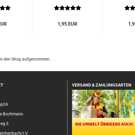
EUR
1,95 EUR
1,
4 in den Shop aufgenommen.
KT
VERSAND & ZAHLUNGSARTEN
op24
tje Bochmann
eg 5
ichenbach/i.V.