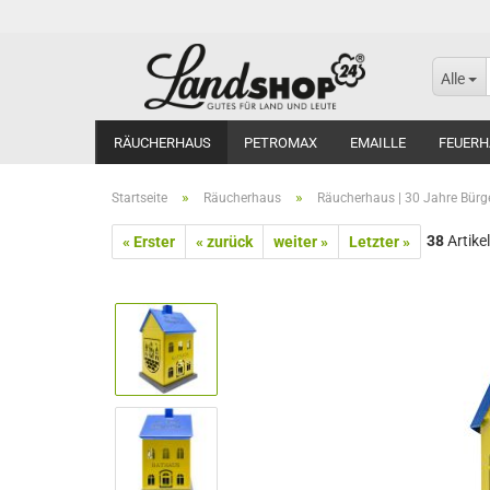
Alle
RÄUCHERHAUS
PETROMAX
EMAILLE
FEUERH
»
»
Startseite
Räucherhaus
Räucherhaus | 30 Jahre Bürge
38
Artikel
« Erster
« zurück
weiter »
Letzter »