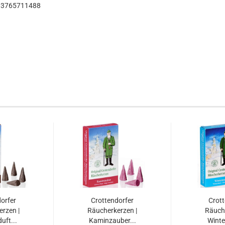
93765711488
orfer
Crottendorfer
Crott
rzen |
Räucherkerzen |
Räuche
uft...
Kaminzauber...
Winte