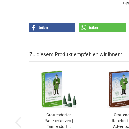
+4
teilen
teilen
Zu diesem Produkt empfehlen wir Ihnen:
Crottendorfer
Crottend
Räucherkerzen |
Räucherke
Tannenduft...
Adventsd