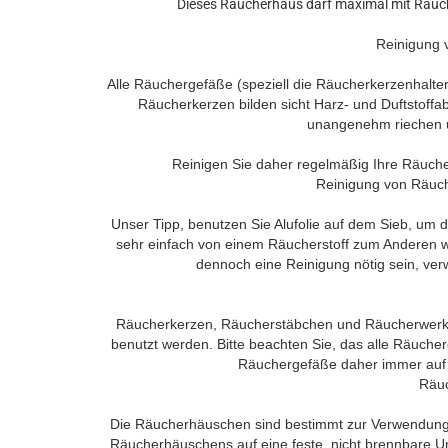
Dieses Räucherhaus darf maximal mit Räuch
Reinigung
Alle Räuchergefäße (speziell die Räucherkerzenhalter
Räucherkerzen bilden sicht Harz- und Duftstoff
unangenehm riechen u
Reinigen Sie daher regelmäßig Ihre Räuche
Reinigung von Räuc
Unser Tipp, benutzen Sie Alufolie auf dem Sieb, um
sehr einfach von einem Räucherstoff zum Anderen w
dennoch eine Reinigung nötig sein, ver
Räucherkerzen, Räucherstäbchen und Räucherwerk dü
benutzt werden. Bitte beachten Sie, das alle Räuche
Räuchergefäße daher immer auf 
Räu
Die Räucherhäuschen sind bestimmt zur Verwendung 
Räucherhäuschens auf eine feste, nicht brennbare U