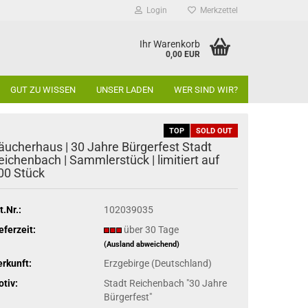
Login
Merkzettel
Ihr Warenkorb
0,00 EUR
GUT ZU WISSEN
UNSER LADEN
WER SIND WIR?
TOP
SOLD OUT
äucherhaus | 30 Jahre Bürgerfest Stadt
eichenbach | Sammlerstück | limitiert auf
00 Stück
t.Nr.:
102039035
eferzeit:
über 30 Tage
(Ausland abweichend)
rkunft:
Erzgebirge (Deutschland)
tiv:
Stadt Reichenbach "30 Jahre
Bürgerfest"