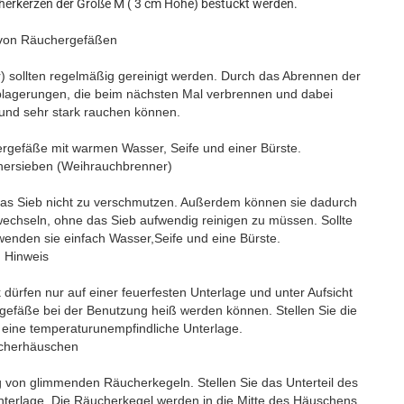
erkerzen der Größe M ( 3 cm Höhe) bestückt werden.
 von Räuchergefäßen
) sollten regelmäßig gereinigt werden. Durch das Abrennen der
ablagerungen, die beim nächsten Mal verbrennen und dabei
nd sehr stark rauchen können.
rgefäße mit warmen Wasser, Seife und einer Bürste.
hersieben (Weihrauchbrenner)
 das Sieb nicht zu verschmutzen. Außerdem können sie dadurch
echseln, ohne das Sieb aufwendig reinigen zu müssen. Sollte
wenden sie einfach Wasser,Seife und eine Bürste.
Hinweis
rfen nur auf einer feuerfesten Unterlage und unter Aufsicht
rgefäße bei der Benutzung heiß werden können. Stellen Sie die
eine temperaturunempfindliche Unterlage.
cherhäuschen
von glimmenden Räucherkegeln. Stellen Sie das Unterteil des
nterlage. Die Räucherkegel werden in die Mitte des Häuschens