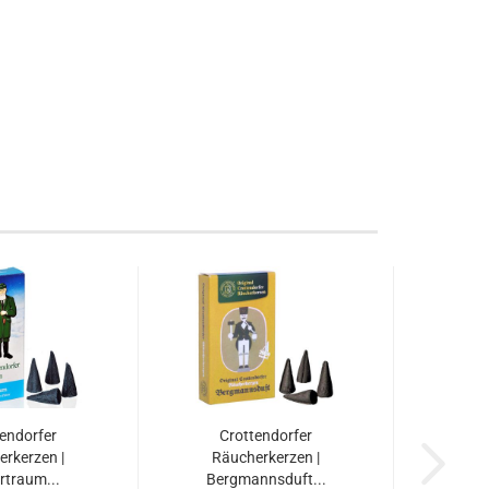
endorfer
Crottendorfer
rkerzen |
Räucherkerzen |
rtraum...
Bergmannsduft...