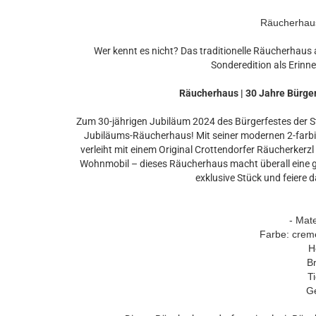
Räucherhau
Wer kennt es nicht? Das traditionelle Räucherhaus 
Sonderedition als Erinne
Räucherhaus | 30 Jahre Bürge
Zum 30-jährigen Jubiläum 2024 des Bürgerfestes der S
Jubiläums-Räucherhaus! Mit seiner modernen 2-farbig
verleiht mit einem Original Crottendorfer Räucherkerz
Wohnmobil – dieses Räucherhaus macht überall eine gu
exklusive Stück und feiere da
- Mate
Farbe: crem
Hö
Br
T
Ge