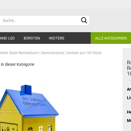
Suche...
AND LED
BÜRSTEN
WEITERE
ALLE KATEGORIEN
rfest Stadt Reichenbach | Sammlerstück | limitiert auf 100 Stück
R
 in dieser Kategorie
R
1
Ar
Li
He
Mo