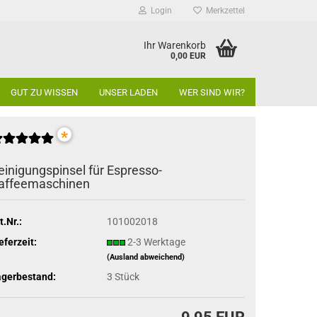
Login
Merkzettel
Ihr Warenkorb
0,00 EUR
GUT ZU WISSEN
UNSER LADEN
WER SIND WIR?
*
einigungspinsel für Espresso-
affeemaschinen
t.Nr.:
101002018
eferzeit:
2-3 Werktage
(Ausland abweichend)
agerbestand:
3
Stück