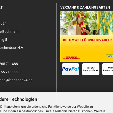
KT
VERSAND & ZAHLUNGSARTEN
op24
tje Bochmann
eg 5
ichenbach/i.V.
3765 711488
3765 718888
 shop@landshop24.de
dere Technologien
rittanbietern, um die ordentliche Funktionsweise der Website zu
n und Ihnen ein bestmögliches Einkaufserlebnis bieten zu können. Weitere