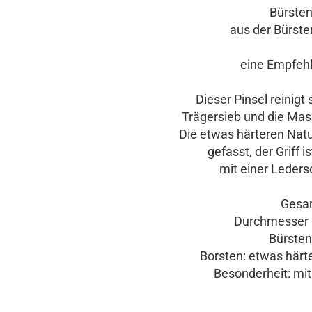
Bürste
aus der Bürste
eine Empfeh
Dieser Pinsel reinig
Trägersieb und die Mas
Die etwas härteren Natu
gefasst, der Griff
mit einer Leder
Gesamt
Durchmesser a
Bürsteng
Borsten: etwas härte
Besonderheit: mit A