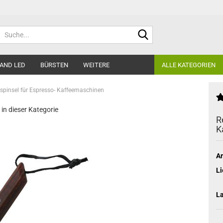
Suche...
AND LED
BÜRSTEN
WEITERE
ALLE KATEGORIEN
spinsel für Espresso- Kaffeemaschinen
 in dieser Kategorie
R
K
Ar
Li
L