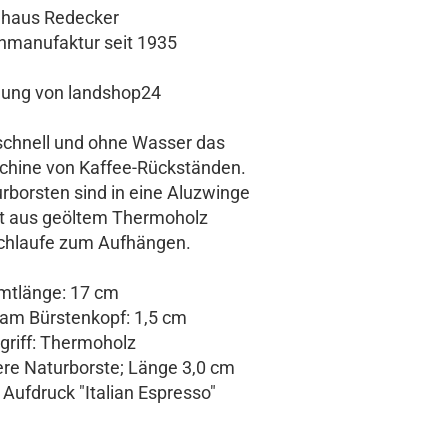
nhaus Redecker
nmanufaktur seit 1935
lung von landshop24
t schnell und ohne Wasser das
chine von Kaffee-Rückständen.
rborsten sind in eine Aluzwinge
 ist aus geöltem Thermoholz
schlaufe zum Aufhängen.
länge: 17 cm
m Bürstenkopf: 1,5 cm
riff: Thermoholz
re Naturborste; Länge 3,0 cm
ufdruck "Italian Espresso"