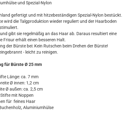
iumhülse und Spezial-Nylon
land gefertigt und mit hitzebeständigen Spezial-Nylon bestückt.
e wird die Talgproduktion wieder reguliert und der Haarboden
stimuliert.
nd gibt sie regelmäßig an das Haar ab. Daraus resultiert eine
e Frisur erhält einen besseren Halt.
ng der Bürste bei: Kein Rutschen beim Drehen der Bürste!
ingebrannt - leicht zu reinigen.
g für Bürste Ø 25 mm
tifte Länge: ca. 7 mm
ite Ø innen: 1,2 cm
e Ø außen: ca. 2,5 cm
tifte mit Noppen
n für feines Haar
Buchenholz, Aluminiumhülse