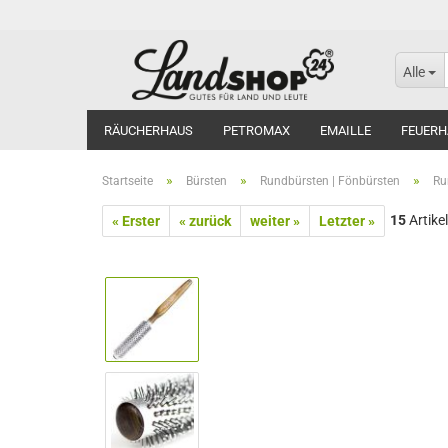
Alle
RÄUCHERHAUS
PETROMAX
EMAILLE
FEUERH
»
»
»
Startseite
Bürsten
Rundbürsten | Fönbürsten
Ru
15
Artikel
« Erster
« zurück
weiter »
Letzter »