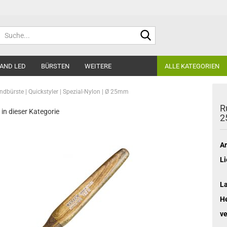
Suche...
AND LED
BÜRSTEN
WEITERE
ALLE KATEGORIEN
ndbürste | Quickstyler | Spezial-Nylon | Ø 25mm
R
 in dieser Kategorie
2
Ar
Li
L
He
ve