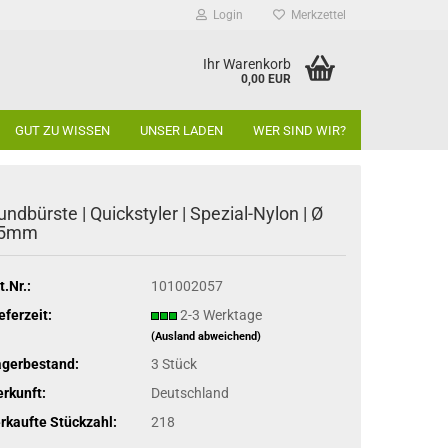
Login
Merkzettel
Ihr Warenkorb
0,00 EUR
GUT ZU WISSEN
UNSER LADEN
WER SIND WIR?
undbürste | Quickstyler | Spezial-Nylon | Ø
5mm
t.Nr.:
101002057
eferzeit:
2-3 Werktage
(Ausland abweichend)
agerbestand:
3
Stück
rkunft:
Deutschland
rkaufte Stückzahl:
218