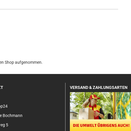
n den Shop aufgenommen.
KT
VERSAND & ZAHLUNGSARTEN
op24
tje Bochmann
eg 5