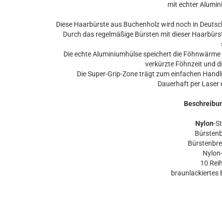
mit echter Alumin
Diese Haarbürste aus Buchenholz wird noch in Deutsch
Durch das regelmäßige Bürsten mit dieser Haarbürst
Die echte Aluminiumhülse speichert die Föhnwärme u
verkürzte Föhnzeit und di
Die Super-Grip-Zone trägt zum einfachen Handli
Dauerhaft per Laser e
Beschreibun
Nylon
-S
Bürstenbre
Bürstenbreit
Nylon-S
10 Reihe
braunlackiertes 