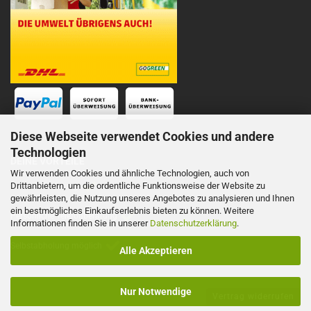
Diese Webseite verwendet Cookies und andere
Technologien
DEINE VORTEILE
Wir verwenden Cookies und ähnliche Technologien, auch von
Drittanbietern, um die ordentliche Funktionsweise der Website zu
Schnelle Lieferung
gewährleisten, die Nutzung unseres Angebotes zu analysieren und Ihnen
ein bestmögliches Einkaufserlebnis bieten zu können. Weitere
Persönliche Telefonberatung
Informationen finden Sie in unserer
Datenschutzerklärung
.
Selbstabholung möglich
Alle Akzeptieren
Nur Notwendige
Vertrag widerrufen