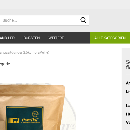
Suche...
AND LED
BÜRSTEN
WEITERE
ALLE KATEGORIEN
angzeitdünger 2,5kg floraPell ®
S
egorie
f
Ar
Li
L
He
V