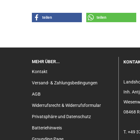
teilen
teilen
MEHR ÜBER...
KONTA
Kontakt
Landsh
Versand- & Zahlungsbedingungen
Inh. An
AGB
Wiesenw
Widerrufsrecht & Widerrufsformular
08468 Re
Privatsphäre und Datenschutz
Batteriehinweis
T. +49 
Grounding Page