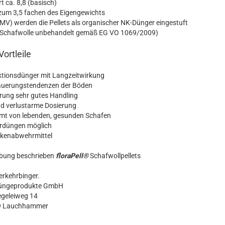
ca. 8,8 (basisch)
m 3,5 fachen des Eigengewichts
) werden die Pellets als organischer NK-Dünger eingestuft
3 (Schafwolle unbehandelt gemäß EG VO 1069/2009)
Vortleile
tionsdünger mit Langzeitwirkung
auerungstendenzen der Böden
rung sehr gutes Handling
d verlustarme Dosierung
t von lebenden, gesunden Schafen
erdüngen möglich
kenabwehrmittel
eibung beschrieben
floraPell®
Schafwollpellets
erkehrbinger.
 Düngeprodukte GmbH
egeleiweg 14
9 Lauchhammer