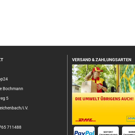
KT
VERSAND & ZAHLUNGSARTEN
op24
tje Bochmann
eg 5
ichenbach/i.V.
3765 711488