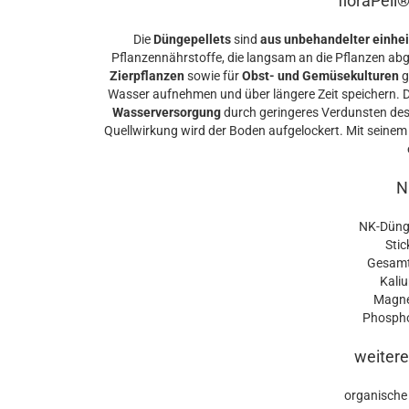
floraPell
Die
Düngepellets
sind
aus unbehandelter einhe
Pflanzennährstoffe, die langsam an die Pflanzen ab
Zierpflanzen
sowie für
Obst- und Gemüsekulturen
g
Wasser aufnehmen und über längere Zeit speichern. D
Wasserversorgung
durch geringeres Verdunsten de
Quellwirkung wird der Boden aufgelockert. Mit seine
N
NK-Dünger
Stick
Gesamtsc
Kalium
Magnes
Phosphor
weitere
organische 