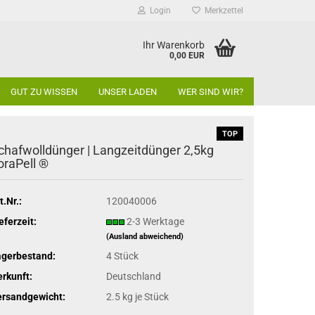
Login
Merkzettel
Ihr Warenkorb
0,00 EUR
GUT ZU WISSEN
UNSER LADEN
WER SIND WIR?
TOP
chafwolldünger | Langzeitdünger 2,5kg
loraPell ®
t.Nr.:
120040006
eferzeit:
2-3 Werktage
(Ausland abweichend)
agerbestand:
4
Stück
rkunft:
Deutschland
ersandgewicht:
2.5
kg je Stück