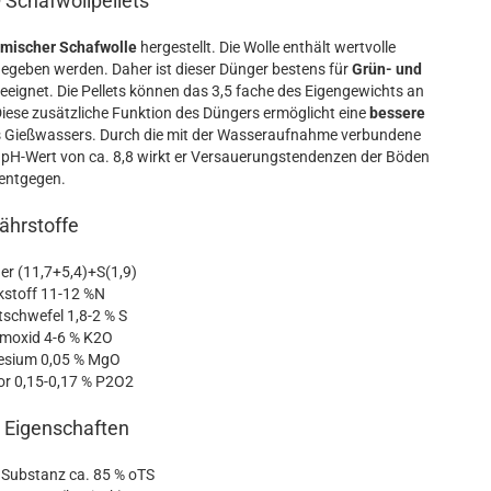
® Schafwollpellets
imischer Schafwolle
hergestellt. Die Wolle enthält wertvolle
gegeben werden. Daher ist dieser Dünger bestens für
Grün- und
eeignet. Die Pellets können das 3,5 fache des Eigengewichts an
iese zusätzliche Funktion des Düngers ermöglicht eine
bessere
s Gießwassers. Durch die mit der Wasseraufnahme verbundene
m pH-Wert von ca. 8,8 wirkt er Versauerungstendenzen der Böden
entgegen.
ährstoffe
 (11,7+5,4)+S(1,9)
stoff 11-12 %N
hwefel 1,8-2 % S
oxid 4-6 % K2O
ium 0,05 % MgO
 0,15-0,17 % P2O2
 Eigenschaften
Substanz ca. 85 % oTS