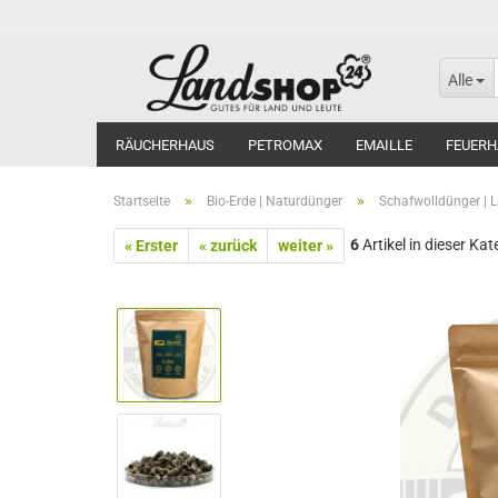
Alle
RÄUCHERHAUS
PETROMAX
EMAILLE
FEUERH
»
»
Startseite
Bio-Erde | Naturdünger
Schafwolldünger | L
6
Artikel in dieser Kat
« Erster
« zurück
weiter »