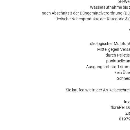
pH-Wert 
Wasseraufnahme bis zu
nach Abschnitt 3 der Düngemittelverordnung (DüMV
tierische Nebenprodukte der Kategorie 
ökologischer Multifunk
Mittel gegen Vers
durch Pelletie
punktuelle un
Ausgangsrohstoff stamm
kein Üb
Schnec
Sie kaufen wie in der Artikelbeschr
Inv
floraPell
Zi
0197