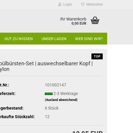
Login
Merkzettel
Ihr Warenkorb
0,00 EUR
GUT ZU WISSEN
UNSER LADEN
WER SIND WIR?
TOP
pülbürsten-Set | auswechselbarer Kopf |
ylon
t.Nr.:
101002147
eferzeit:
2-3 Werktage
(Ausland abweichend)
agerbestand:
6
Stück
rkaufte Stückzahl:
12