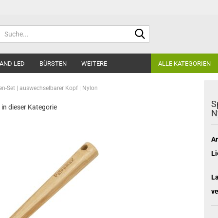
Suche...
AND LED
BÜRSTEN
WEITERE
ALLE KATEGORIEN
en-Set | auswechselbarer Kopf | Nylon
S
 in dieser Kategorie
N
Ar
Li
L
ve