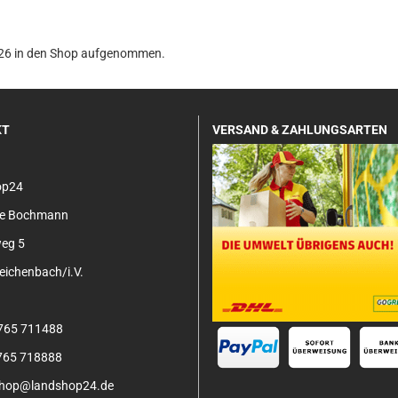
2026 in den Shop aufgenommen.
KT
VERSAND & ZAHLUNGSARTEN
op24
tje Bochmann
eg 5
ichenbach/i.V.
3765 711488
3765 718888
 shop@landshop24.de