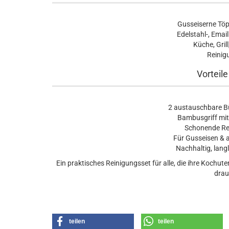
Gusseiserne Töp
Edelstahl-, Emai
Küche, Gri
Reinig
Vorteile
2 austauschbare Bü
Bambusgriff mit
Schonende Rei
Für Gusseisen & 
Nachhaltig, langl
Ein praktisches Reinigungsset für alle, die ihre Kochute
drau
teilen
teilen