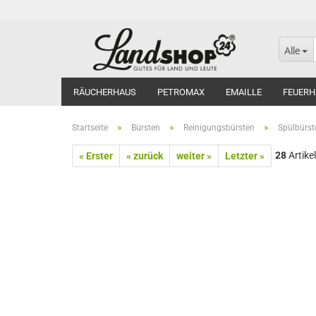
Alle
RÄUCHERHAUS
PETROMAX
EMAILLE
FEUERH
»
»
»
Startseite
Bürsten
Reinigungsbürsten
Spülbürst
28
Artikel
« Erster
« zurück
weiter »
Letzter »