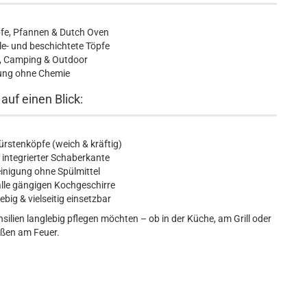
fe, Pfannen & Dutch Oven
lle- und beschichtete Töpfe
ll, Camping & Outdoor
ung ohne Chemie
 auf einen Blick:
rstenköpfe (weich & kräftig)
 integrierter Schaberkante
nigung ohne Spülmittel
alle gängigen Kochgeschirre
ebig & vielseitig einsetzbar
nsilien langlebig pflegen möchten – ob in der Küche, am Grill oder
ßen am Feuer.