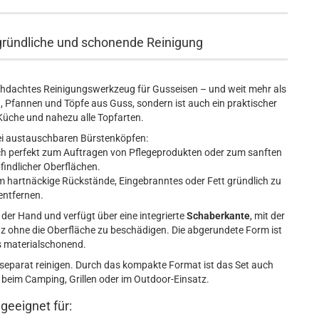
r gründliche und schonende Reinigung
chdachtes Reinigungswerkzeug für Gusseisen – und weit mehr als
en, Pfannen und Töpfe aus Guss, sondern ist auch ein praktischer
 Küche und nahezu alle Topfarten.
ei austauschbaren Bürstenköpfen:
ch perfekt zum Auftragen von Pflegeprodukten oder zum sanften
findlicher Oberflächen.
um hartnäckige Rückstände, Eingebranntes oder Fett gründlich zu
entfernen.
der Hand und verfügt über eine integrierte
Schaberkante
, mit der
anz ohne die Oberfläche zu beschädigen. Die abgerundete Form ist
 materialschonend.
separat reinigen. Durch das kompakte Format ist das Set auch
b beim Camping, Grillen oder im Outdoor-Einsatz.
 geeignet für: