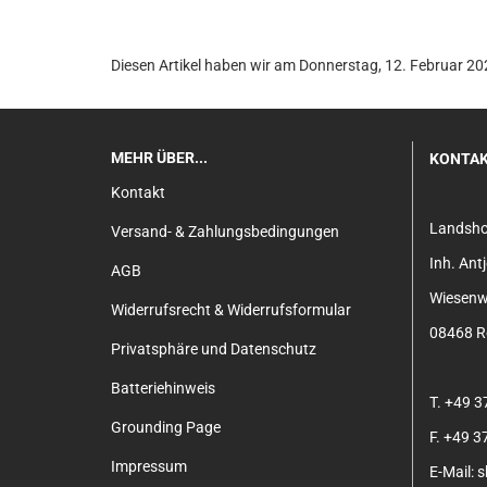
Diesen Artikel haben wir am Donnerstag, 12. Februar 
MEHR ÜBER...
KONTA
Kontakt
Landsh
Versand- & Zahlungsbedingungen
Inh. An
AGB
Wiesenw
Widerrufsrecht & Widerrufsformular
08468 Re
Privatsphäre und Datenschutz
Batteriehinweis
T. +49 
Grounding Page
F. +49 
Impressum
E-Mail: