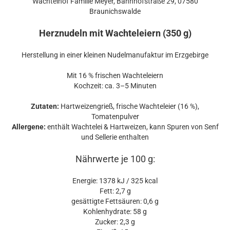
Wachtelhof Familie Meyer, Bahnhofstraße 29, 07580
Braunichswalde
Herznudeln mit Wachteleiern (350 g)
Herstellung in einer kleinen Nudelmanufaktur im Erzgebirge
Mit 16 % frischen Wachteleiern
Kochzeit: ca. 3–5 Minuten
Zutaten:
Hartweizengrieß, frische Wachteleier (16 %),
Tomatenpulver
Allergene:
enthält Wachtelei & Hartweizen, kann Spuren von Senf
und Sellerie enthalten
Nährwerte je 100 g:
Energie: 1378 kJ / 325 kcal
Fett: 2,7 g
gesättigte Fettsäuren: 0,6 g
Kohlenhydrate: 58 g
Zucker: 2,3 g