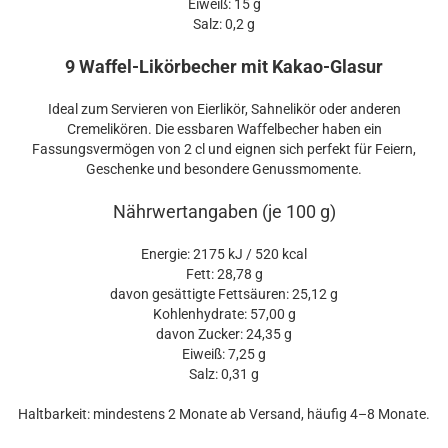
Eiweiß: 15 g
Salz: 0,2 g
9 Waffel-Likörbecher mit Kakao-Glasur
Ideal zum Servieren von Eierlikör, Sahnelikör oder anderen
Cremelikören. Die essbaren Waffelbecher haben ein
Fassungsvermögen von 2 cl und eignen sich perfekt für Feiern,
Geschenke und besondere Genussmomente.
Nährwertangaben (je 100 g)
Energie: 2175 kJ / 520 kcal
Fett: 28,78 g
davon gesättigte Fettsäuren: 25,12 g
Kohlenhydrate: 57,00 g
davon Zucker: 24,35 g
Eiweiß: 7,25 g
Salz: 0,31 g
Haltbarkeit: mindestens 2 Monate ab Versand, häufig 4–8 Monate.