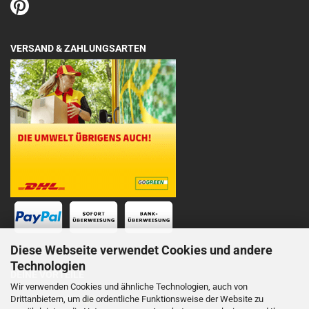
VERSAND & ZAHLUNGSARTEN
Diese Webseite verwendet Cookies und andere
Technologien
DEINE VORTEILE
Wir verwenden Cookies und ähnliche Technologien, auch von
Drittanbietern, um die ordentliche Funktionsweise der Website zu
Schnelle Lieferung