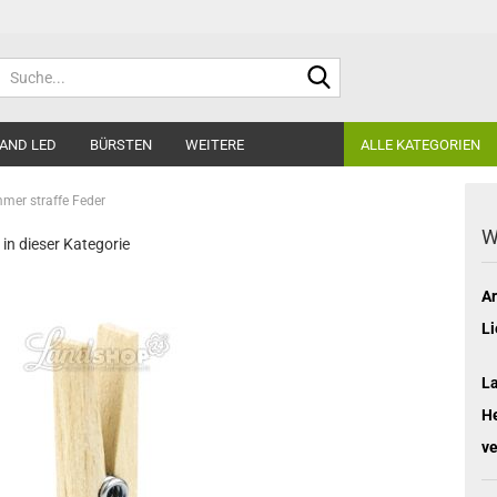
Suche...
AND LED
BÜRSTEN
WEITERE
ALLE KATEGORIEN
er straffe Feder
W
 in dieser Kategorie
Ar
Li
L
He
ve