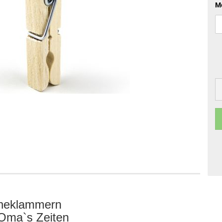
M
heklammern
 Oma`s Zeiten