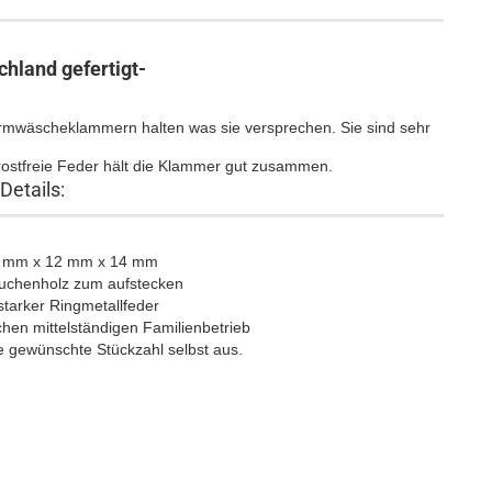
chland gefertigt-
rmwäscheklammern halten was sie versprechen. Sie sind sehr
 rostfreie Feder hält die Klammer gut zusammen.
Details:
2 mm x 12 mm x 14 mm
uchenholz zum aufstecken
 starker Ringmetallfeder
chen mittelständigen Familienbetrieb
e gewünschte Stückzahl selbst aus.