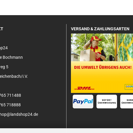
KT
VERSAND & ZAHLUNGSARTEN
op24
tje Bochmann
eg 5
ichenbach/i.V.
3765 711488
3765 718888
 shop@landshop24.de