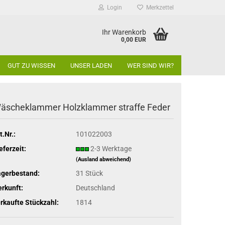
Login
Merkzettel
Ihr Warenkorb
0,00 EUR
GUT ZU WISSEN
UNSER LADEN
WER SIND WIR?
äscheklammer Holzklammer straffe Feder
t.Nr.:
101022003
eferzeit:
2-3 Werktage
(Ausland abweichend)
agerbestand:
31
Stück
rkunft:
Deutschland
rkaufte Stückzahl:
1814