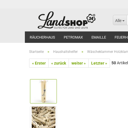
Alle
RÄUCHERHAUS
PETROMAX
EMAILLE
FEUERH
»
»
Startseite
Haushaltshelfer
Wäscheklammer Holzklamm
50
Artikel
« Erster
« zurück
weiter »
Letzter »