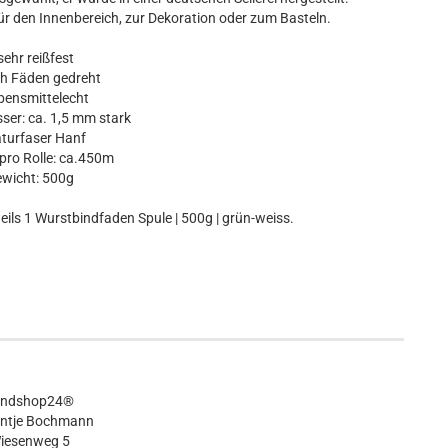
ür den Innenbereich, zur Dekoration oder zum Basteln.
hr reißfest
h Fäden gedreht
nsmittelecht
r: ca. 1,5 mm stark
urfaser Hanf
ro Rolle: ca.450m
wicht: 500g
ils 1 Wurstbindfaden Spule | 500g | grün-weiss.
andshop24®
Antje Bochmann
iesenweg 5