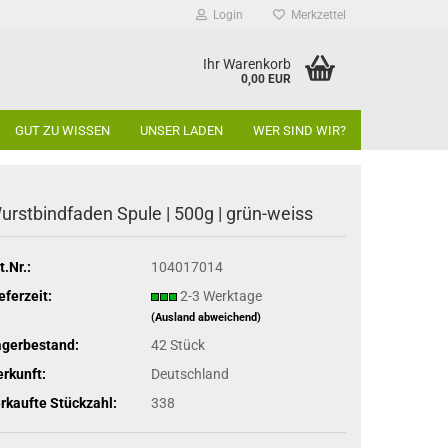
Login
Merkzettel
Ihr Warenkorb
0,00 EUR
GUT ZU WISSEN
UNSER LADEN
WER SIND WIR?
urstbindfaden Spule | 500g | grün-weiss
t.Nr.:
104017014
eferzeit:
2-3 Werktage
(Ausland abweichend)
agerbestand:
42
Stück
rkunft:
Deutschland
rkaufte Stückzahl:
338