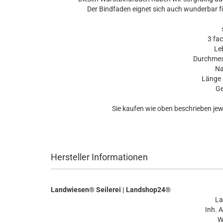
Der Bindfaden eignet sich auch wunderbar f
se
3 fac
Lebe
Durchmesse
Nat
Länge p
Ge
Sie kaufen wie oben beschrieben jewe
Hersteller Informationen
Landwiesen® Seilerei | Landshop24®
L
Inh. 
W