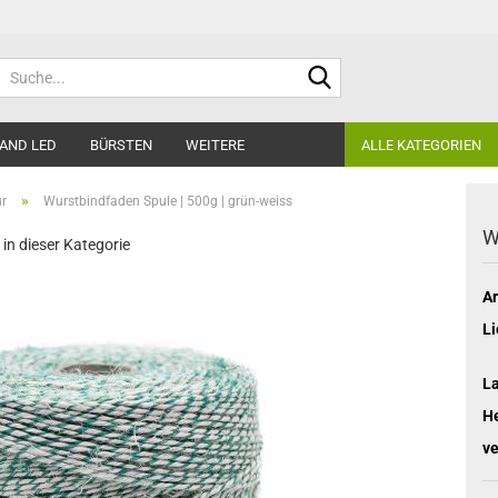
Suche...
AND LED
BÜRSTEN
WEITERE
ALLE KATEGORIEN
»
ur
Wurstbindfaden Spule | 500g | grün-weiss
W
 in dieser Kategorie
Ar
Li
L
He
ve