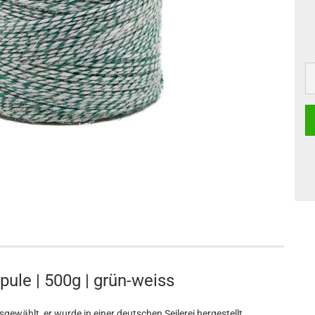
ule | 500g | grün-weiss
ewählt, er wurde in einer deutschen Seilerei hergestellt.