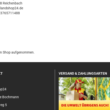
8 Reichenbach
@landshop24.de
93765711488
n den Shop aufgenommen.
KT
VERSAND & ZAHLUNGSARTEN
op24
tje Bochmann
eg 5