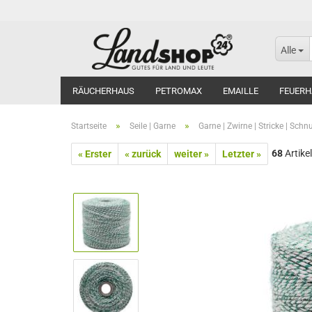
Alle
RÄUCHERHAUS
PETROMAX
EMAILLE
FEUERH
»
»
Startseite
Seile | Garne
Garne | Zwirne | Stricke | Schn
68
Artikel
« Erster
« zurück
weiter »
Letzter »