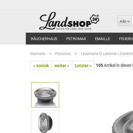
Alle
RÄUCHERHAUS
PETROMAX
EMAILLE
FEUERH
»
»
Startseite
Petromax
Feuerhand Öl Laternen | Zubehör
105
Artikel in dieser
« zurück
weiter »
Letzter »