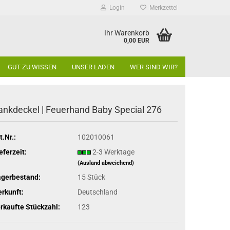
Login
Merkzettel
Ihr Warenkorb
0,00 EUR
GUT ZU WISSEN
UNSER LADEN
WER SIND WIR?
ankdeckel | Feuerhand Baby Special 276
t.Nr.:
102010061
eferzeit:
2-3 Werktage
(Ausland abweichend)
agerbestand:
15
Stück
rkunft:
Deutschland
rkaufte Stückzahl:
123