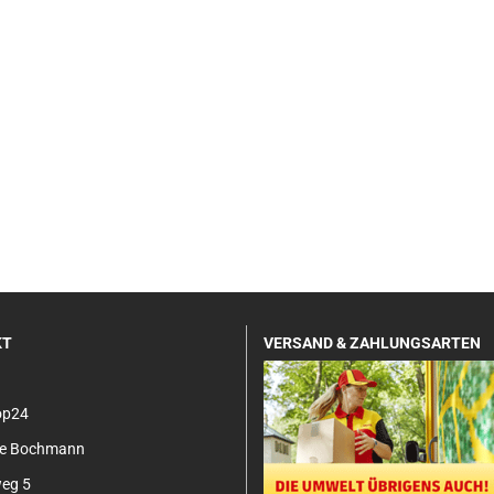
KT
VERSAND & ZAHLUNGSARTEN
op24
tje Bochmann
eg 5