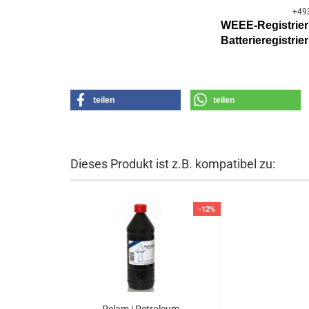
+49
WEEE-Registri
Batterier
egistri
teilen
teilen
Dieses Produkt ist z.B. kompatibel zu:
-12%