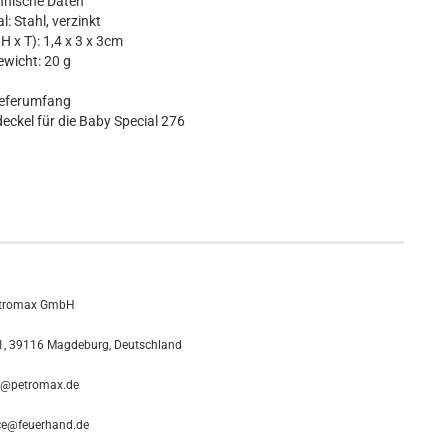
hnische Daten
l: Stahl, verzinkt
H x T): 1,4 x 3 x 3cm
wicht: 20 g
ieferumfang
eckel für die Baby Special 276
tromax GmbH
, 39116 Magdeburg, Deutschland
o@petromax.de
ce@feuerhand.de