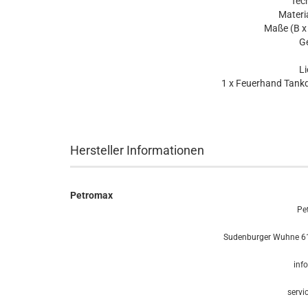
Tec
Materia
Maße (B x 
Ge
L
1 x Feuerhand Tankd
Hersteller Informationen
Petromax
Pe
Sudenburger Wuhne 61
inf
servi