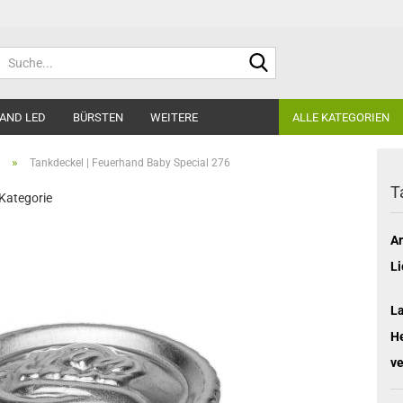
Suche...
AND LED
BÜRSTEN
WEITERE
ALLE KATEGORIEN
»
Tankdeckel | Feuerhand Baby Special 276
T
 Kategorie
Ar
Li
L
He
ve